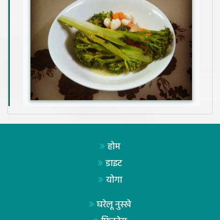
होम
डाइट
योगा
घरेलू नुस्खे