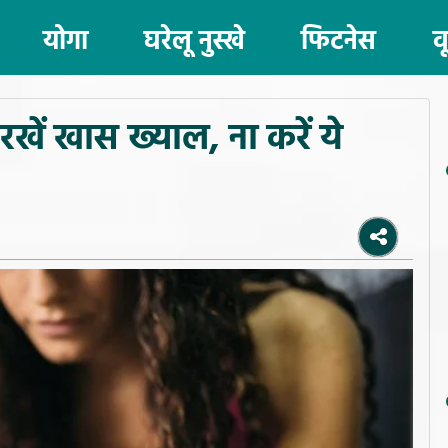
योगा
घरेलू नुस्खे
फिटनेस
व
खें खास ख्याल, ना करें ये