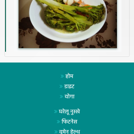
होम
डाइट
योगा
घरेलू नुस्खे
फिटनेस
वूमेन हेल्थ