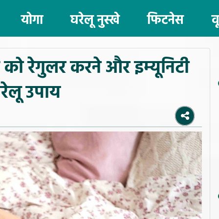
योगा
घरेलू नुस्खे
फिटनेस
व
ो रेगुलर करने और इम्यूनिटी
रेलू उपाय