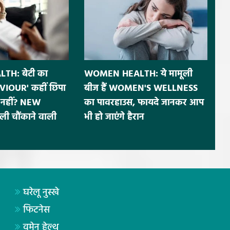
H: बेटी का
WOMEN HEALTH: ये मामूली
IOUR' कहीं छिपा
बीज हैं WOMEN'S WELLNESS
नहीं? NEW
का पावरहाउस, फायदे जानकर आप
ी चौंकाने वाली
भी हो जाएंगे हैरान
घरेलू नुस्खे
फिटनेस
वूमेन हेल्थ