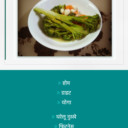
होम
डाइट
योगा
घरेलू नुस्खे
फिटनेस