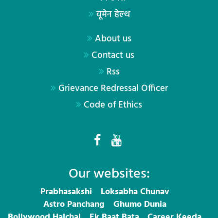
वूमेन हेल्थ
About us
Contact us
Rss
Grievance Redressal Officer
Code of Ethics
Our websites:
Prabhasakshi
Loksabha Chunav
Astro Panchang
Ghumo Dunia
Bollywood Halchal
Ek Baat Bata
Career Keeda