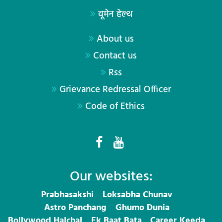
वूमेन हेल्थ
About us
Contact us
Rss
Grievance Redressal Officer
Code of Ethics
Our websites:
Prabhasakshi
Loksabha Chunav
Astro Panchang
Ghumo Dunia
Bollywood Halchal
Ek Baat Bata
Career Keeda