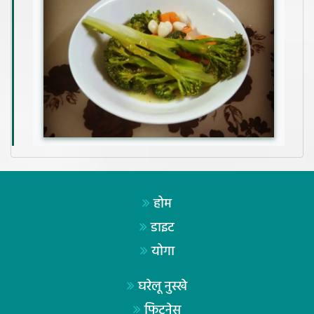
होम
डाइट
योगा
घरेलू नुस्खे
फिटनेस