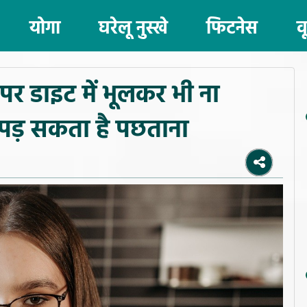
योगा
घरेलू नुस्खे
फिटनेस
व
र डाइट में भूलकर भी ना
ो पड़ सकता है पछताना