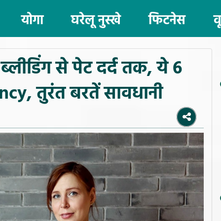
योगा
घरेलू नुस्खे
फिटनेस
व
 ब्लीडिंग से पेट दर्द तक, ये 6
cy, तुरंत बरतें सावधानी