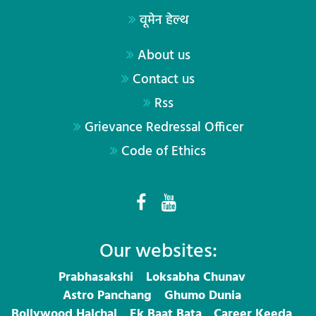
वूमेन हेल्थ
About us
Contact us
Rss
Grievance Redressal Officer
Code of Ethics
Our websites:
Prabhasakshi
Loksabha Chunav
Astro Panchang
Ghumo Dunia
Bollywood Halchal
Ek Baat Bata
Career Keeda