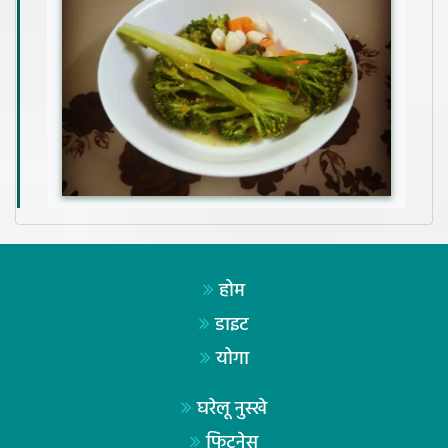
होम
डाइट
योगा
घरेलू नुस्खे
फिटनेस