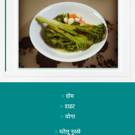
होम
डाइट
योगा
घरेलू नुस्खे