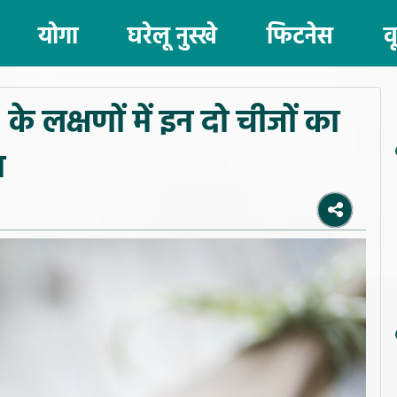
योगा
घरेलू नुस्खे
फिटनेस
व
क्षणों में इन दो चीजों का
म