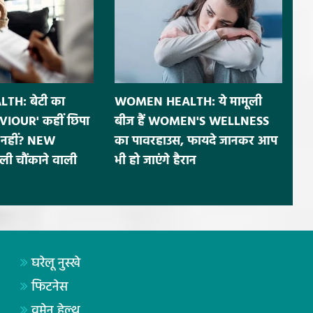
H: बेटी का
WOMEN HEALTH: ये मामूली
IOUR' कहीं छिपा
बीज हैं WOMEN'S WELLNESS
नहीं? NEW
का पावरहाउस, फायदे जानकर आप
ी चौंकाने वाली
भी हो जाएंगे हैरान
घरेलू नुस्खे
फिटनेस
वूमेन हेल्थ