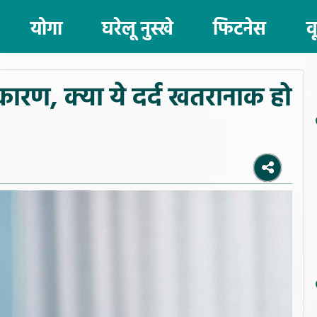
योगा
घरेलू नुस्खे
फिटनेस
व
ख्य कारण, क्या ये दर्द खतरानाक हो