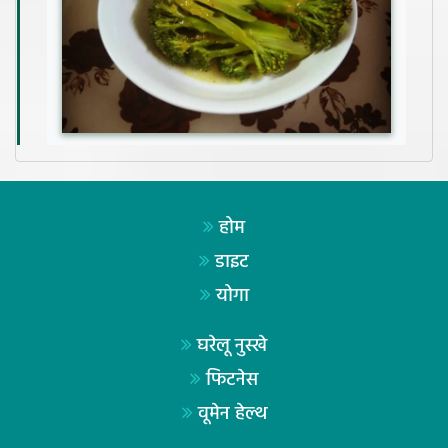
होम
डाइट
योगा
घरेलू नुस्खे
फिटनेस
वूमेन हेल्थ