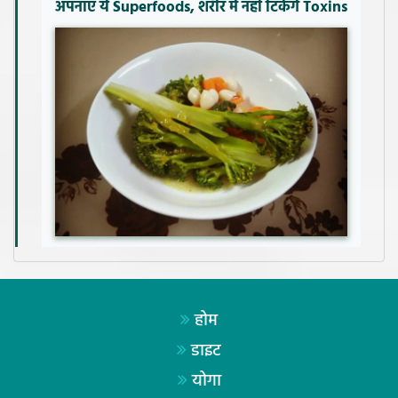
अपनाएं ये Superfoods, शरीर में नहीं टिकेंगे Toxins
होम
डाइट
योगा