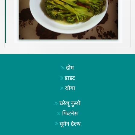
होम
डाइट
योगा
घरेलू नुस्खे
फिटनेस
वूमेन हेल्थ