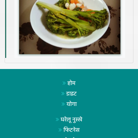
होम
डाइट
योगा
घरेलू नुस्खे
फिटनेस