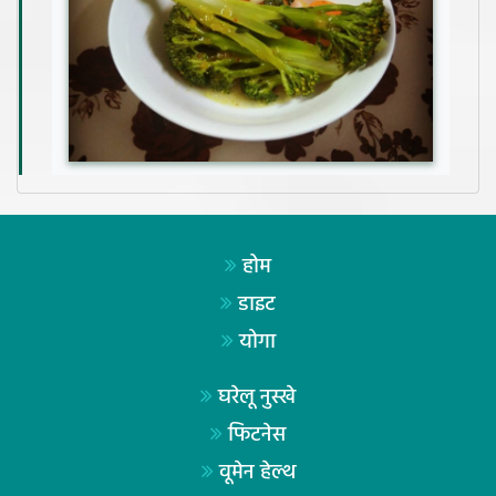
होम
डाइट
योगा
घरेलू नुस्खे
फिटनेस
वूमेन हेल्थ