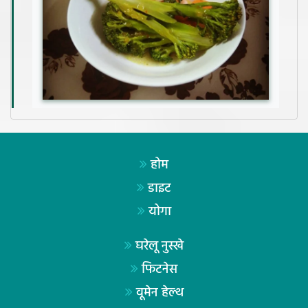
होम
डाइट
योगा
घरेलू नुस्खे
फिटनेस
वूमेन हेल्थ