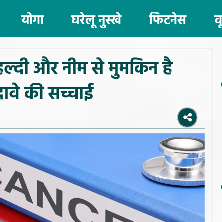
योगा
घरेलू नुस्खे
फिटनेस
व
्दी और नीम से मुमकिन है
ावे की सच्चाई