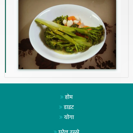
होम
डाइट
योगा
घरेलू नुस्खे