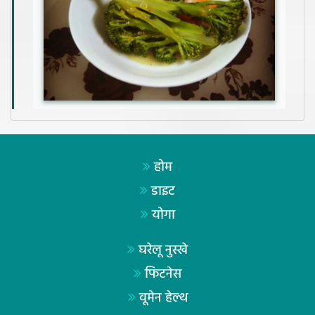
होम
डाइट
योगा
घरेलू नुस्खे
फिटनेस
वूमेन हेल्थ