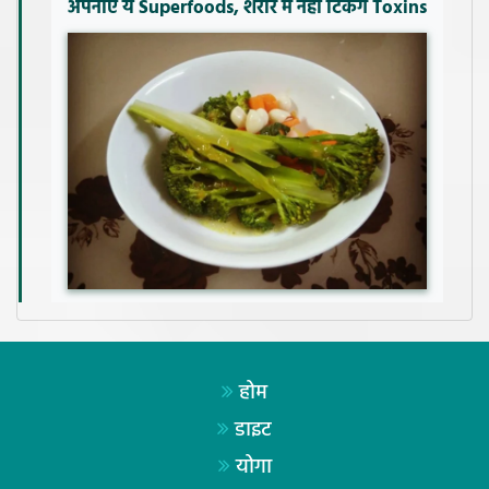
अपनाएं ये Superfoods, शरीर में नहीं टिकेंगे Toxins
होम
डाइट
योगा