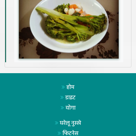
होम
डाइट
योगा
घरेलू नुस्खे
फिटनेस