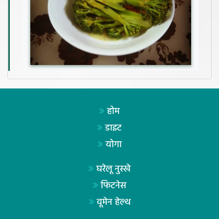
होम
डाइट
योगा
घरेलू नुस्खे
फिटनेस
वूमेन हेल्थ