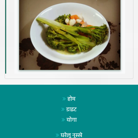
होम
डाइट
योगा
घरेलू नुस्खे