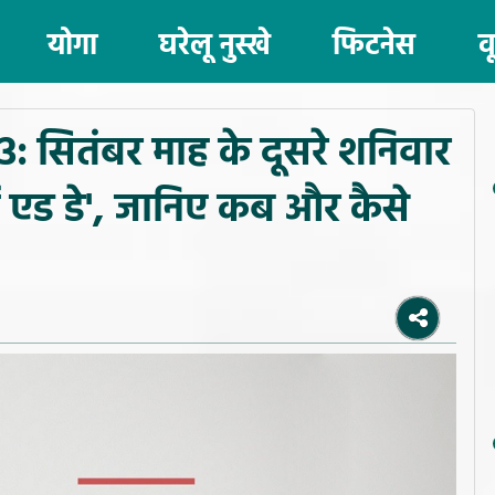
योगा
घरेलू नुस्खे
फिटनेस
व
 सितंबर माह के दूसरे शनिवार
स्ट एड डे', जानिए कब और कैसे