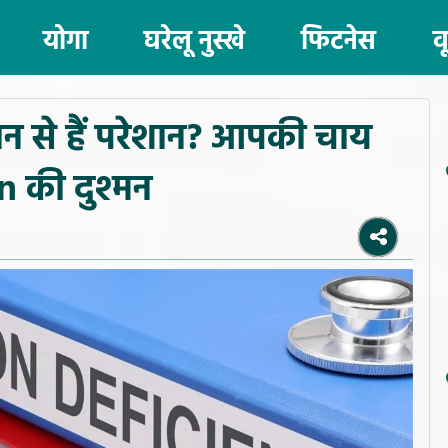
योगा
घरेलू नुस्खे
फिटनेस
व
 से हैं परेशान? आपकी चाय
 की दुश्मन