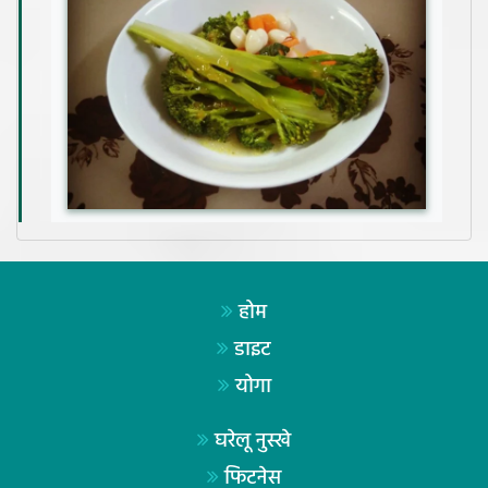
होम
डाइट
योगा
घरेलू नुस्खे
फिटनेस