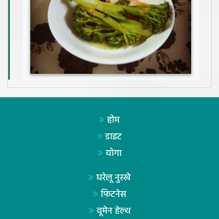
होम
डाइट
योगा
घरेलू नुस्खे
फिटनेस
वूमेन हेल्थ