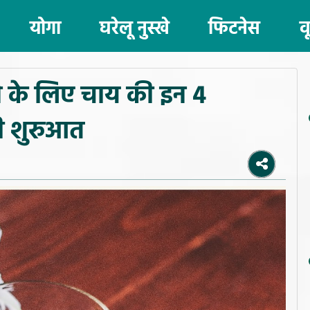
योगा
घरेलू नुस्खे
फिटनेस
व
हने के लिए चाय की इन 4
की शुरुआत