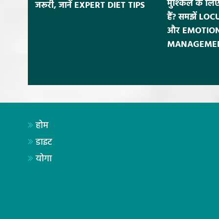
मुश्किल के लि
जरूरी, जानें EXPERT DIET TIPS
हैं? समझें L
और EMOTIO
MANAGEMENT क
होम
डाइट
योगा