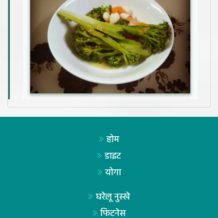
होम
डाइट
योगा
घरेलू नुस्खे
फिटनेस