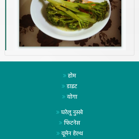
होम
डाइट
योगा
घरेलू नुस्खे
फिटनेस
वूमेन हेल्थ