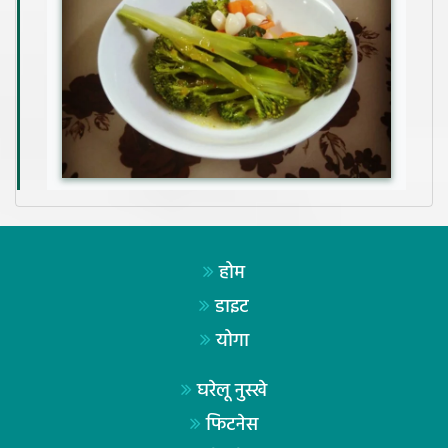
होम
डाइट
योगा
घरेलू नुस्खे
फिटनेस