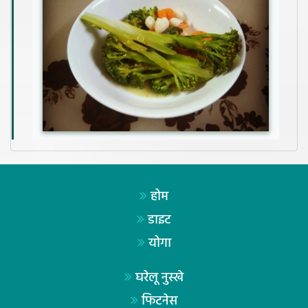
होम
डाइट
योगा
घरेलू नुस्खे
फिटनेस