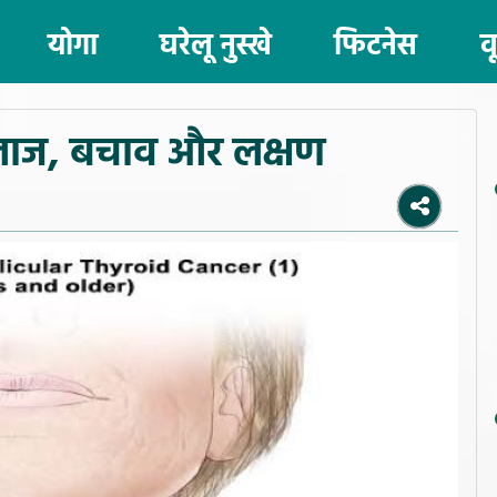
योगा
घरेलू नुस्खे
फिटनेस
व
इलाज, बचाव और लक्षण