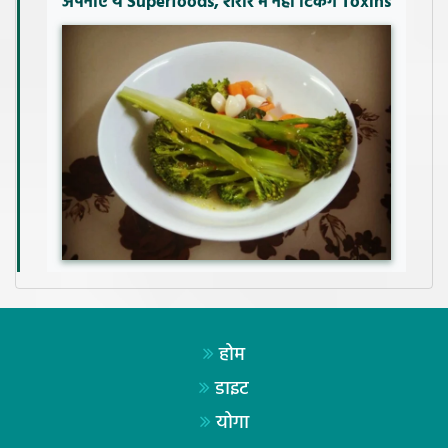
अपनाएं ये Superfoods, शरीर में नहीं टिकेंगे Toxins
होम
डाइट
योगा