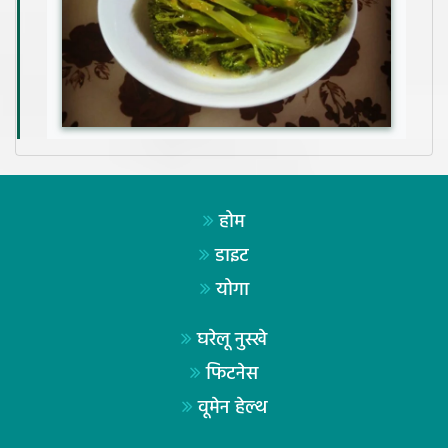
होम
डाइट
योगा
घरेलू नुस्खे
फिटनेस
वूमेन हेल्थ