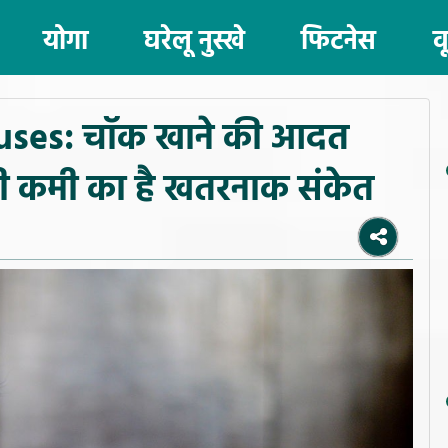
योगा
घरेलू नुस्खे
फिटनेस
व
uses: चॉक खाने की आदत
बड़ी कमी का है खतरनाक संकेत