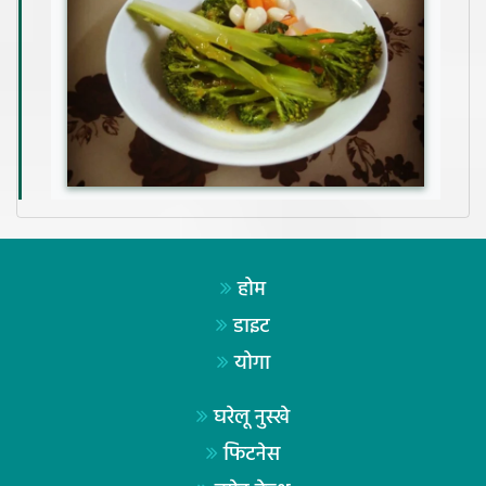
होम
डाइट
योगा
घरेलू नुस्खे
फिटनेस