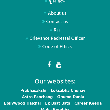
वूमेन हेल्थ
About us
Contact us
Rss
Grievance Redressal Officer
Code of Ethics
Our websites:
Prabhasakshi
Loksabha Chunav
Astro Panchang
Ghumo Dunia
Bollywood Halchal
Ek Baat Bata
Career Keeda
Maha Kumbha