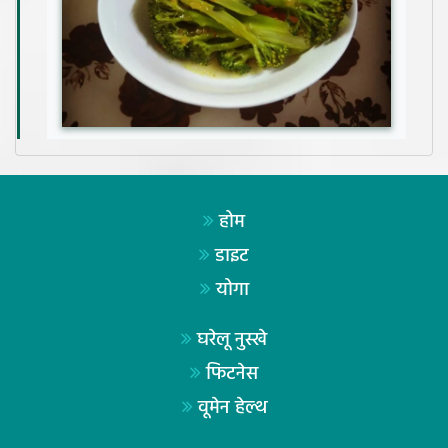
होम
डाइट
योगा
घरेलू नुस्खे
फिटनेस
वूमेन हेल्थ