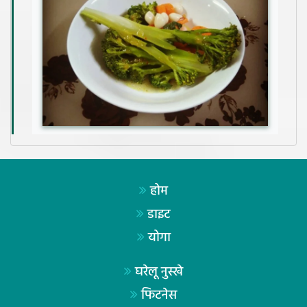
होम
डाइट
योगा
घरेलू नुस्खे
फिटनेस