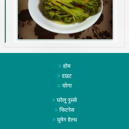
होम
डाइट
योगा
घरेलू नुस्खे
फिटनेस
वूमेन हेल्थ