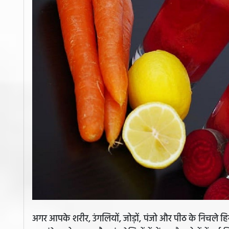
अगर आपके शरीर, उंगलियों, जोड़ों, पंजो और पीठ के निचले हिस्