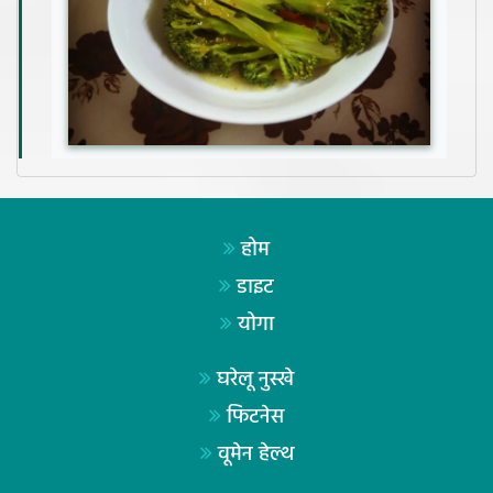
होम
डाइट
योगा
घरेलू नुस्खे
फिटनेस
वूमेन हेल्थ