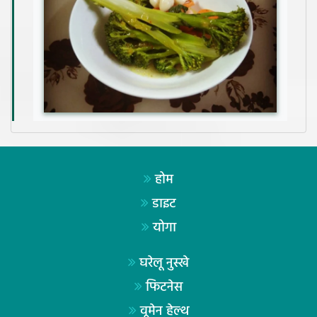
होम
डाइट
योगा
घरेलू नुस्खे
फिटनेस
वूमेन हेल्थ