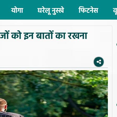
योगा
घरेलू नुस्खे
फिटनेस
व
ीजों को इन बातों का रखना