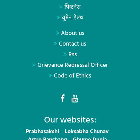
फिटनेस
वूमेन हेल्थ
About us
Contact us
Rss
Grievance Redressal Officer
Code of Ethics
Our websites:
Prabhasakshi
Loksabha Chunav
Astro Panchang
Ghumo Dunia