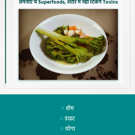
अपनाएं ये Superfoods, शरीर में नहीं टिकेंगे Toxins
होम
डाइट
योगा